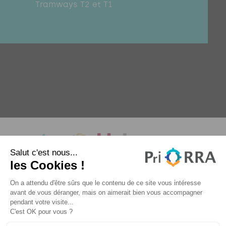
Tramways T2 et T1