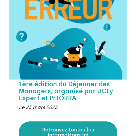
1ère édition du Déjeuner des
Managers, organisé par UCLy
Expert et PrIORRA
Le 23 mars 2023
Retrouvez toutes les
informations ici