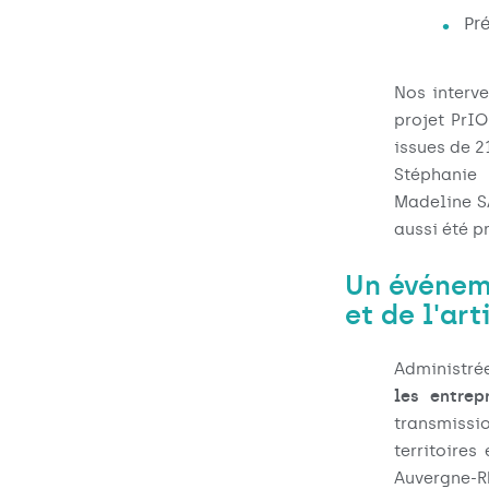
Pr
Nos interve
projet PrIO
issues de 2
Stéphanie
Madeline S
aussi été p
Un événem
et de l'ar
Administré
les entrep
transmissi
territoire
Auvergne-R