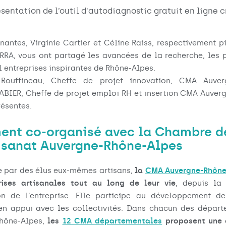
ésentation de l’outil d'autodiagnostic gratuit en ligne 
nantes, Virginie Cartier et Céline Raiss, respectivement p
RRA, vous ont partagé les avancées de la recherche, les 
1 entreprises inspirantes de Rhône-Alpes.
 Rouffineau, Cheffe de projet innovation, CMA Auver
ABIER, Cheffe de projet emploi RH et insertion CMA Auver
résentes.
ent co-organisé avec la Chambre d
tisanat Auvergne-Rhône-Alpes
e par des élus eux-mêmes artisans,
la
CMA Auvergne-Rhône
rises artisanales tout au long de leur vie
, depuis la 
on de l’entreprise. Elle participe au développement de 
s en appui avec les collectivités. Dans chacun des dépar
hône-Alpes,
les
12 CMA départementales
proposent une o