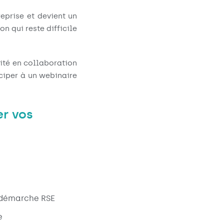
eprise et devient un
n qui reste difficile
ité en collaboration
ciper à un webinaire
er vos
e démarche RSE
e