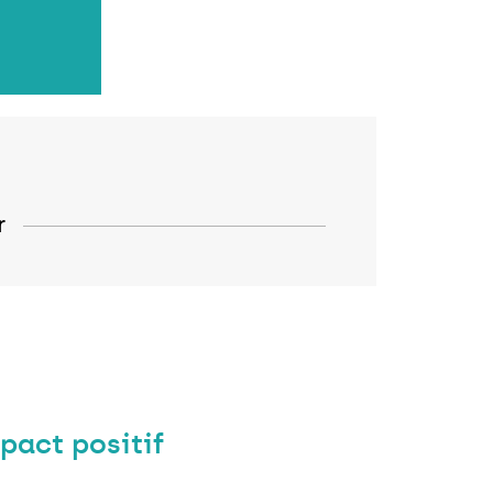
r
mpact positif