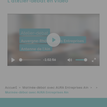
L'atelier-débat en vidéo
P
l
a
-1:02:56
y
P
M
E
l
u
n
a
t
t
y
e
e
Accueil
Matinée-débat avec AURA Entreprises Ain
r
Matinée-débat avec AURA Entreprises Ain
f
u