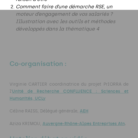
Comment faire d’une démarche RSE, un
moteur d’engagement de vos salariés ?
Illustration avec les outils et méthodes
développés dans la thématique 4
Co-organisation :
Virginie CARTIER coordinatrice du projet PrIORRA de
Unité de Recherche CONFLUENCE : Sciences et
l’
Humanités, UCLy
AEH
Céline RAISS, Délégué générale,
Auvergne-Rhône-Alpes Entreprises Ain
.
Aziza KRIMOU,