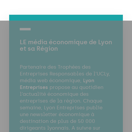
LE média économique de Lyon
et sa Région
Partenaire des Trophées des
Entreprises Responsables de l’UCLy,
média web économique,
Lyon
Entreprises
propose au quotidien
l’actualité économique des
entreprises de la région. Chaque
semaine, Lyon Entreprises publie
une newsletter économique à
destination de plus de 50 000
dirigeants lyonnais. A suivre sur